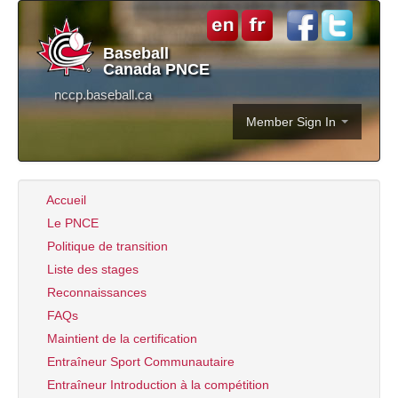
Baseball
Canada PNCE
nccp.baseball.ca
Member Sign In
Accueil
Le PNCE
Politique de transition
Liste des stages
Reconnaissances
FAQs
Maintient de la certification
Entraîneur Sport Communautaire
Entraîneur Introduction à la compétition