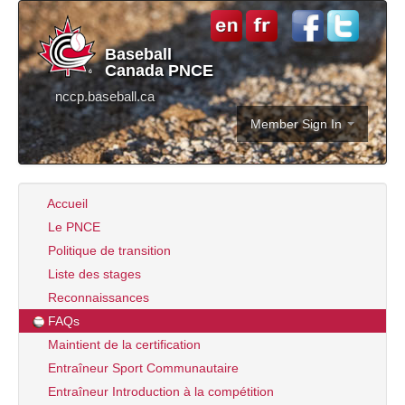
Baseball
Canada PNCE
nccp.baseball.ca
Member Sign In
Accueil
Le PNCE
Politique de transition
Liste des stages
Reconnaissances
FAQs
Maintient de la certification
Entraîneur Sport Communautaire
Entraîneur Introduction à la compétition